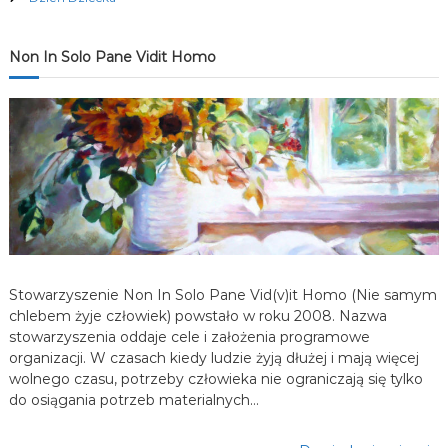
j
Non In Solo Pane Vidit Homo
a
w
p
i
s
u
Stowarzyszenie Non In Solo Pane Vid(v)it Homo (Nie samym
chlebem żyje człowiek) powstało w roku 2008. Nazwa
stowarzyszenia oddaje cele i założenia programowe
organizacji. W czasach kiedy ludzie żyją dłużej i mają więcej
wolnego czasu, potrzeby człowieka nie ograniczają się tylko
do osiągania potrzeb materialnych…