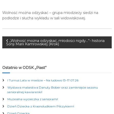
K
u
Wolność można odzyskać – grupa młodzieży siedzi na
l
t
podłodze i słucha wykładu w sali widowiskowej.
u
r
a
l
N
n
„Wolność można odzyskać, młodości nigdy…”- historia
Sonji Marii Kamrowskiej (Krok)
y
c
a
h
w
Ostatnio w ODSK „Piast”
i
I Turnus Lata w mieście – Na ludowo 13-17.07.26
g
Wystawa malarstwa Danuty Bober oraz zamknięcie sezonu
senioralnej kawiarenki!
a
Muzealna wycieczka z seniorami!
Dzień Dziecka z Krasnoludkiem Pilczykiem!
c
Dzień Dziecka