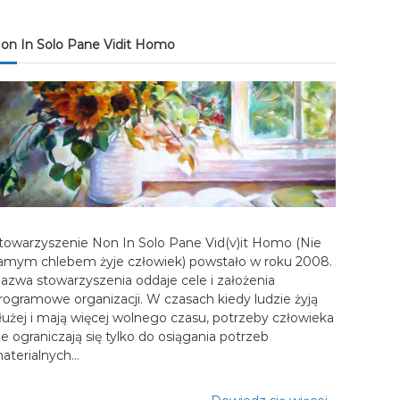
on In Solo Pane Vidit Homo
towarzyszenie Non In Solo Pane Vid(v)it Homo (Nie
amym chlebem żyje człowiek) powstało w roku 2008.
azwa stowarzyszenia oddaje cele i założenia
rogramowe organizacji. W czasach kiedy ludzie żyją
łużej i mają więcej wolnego czasu, potrzeby człowieka
ie ograniczają się tylko do osiągania potrzeb
aterialnych…