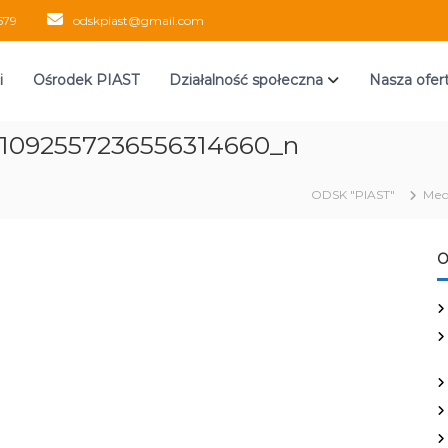
579
odskpiast@gmail.com
i
Ośrodek PIAST
Działalność społeczna
Nasza ofer
_1092557236556314660_n
ODSK "PIAST"
Med
O