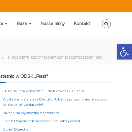
ta
Baza
Nasze filmy
Kontakt
Ot
ia
609131375_1253017623687027_1092557236556314660_n
statnio w ODSK „Piast”
I Turnus Lata w mieście – Na ludowo 13-17.07.26
Wystawa malarstwa Danuty Bober oraz zamknięcie sezonu
senioralnej kawiarenki!
Muzealna wycieczka z seniorami!
Dzień Dziecka z Krasnoludkiem Pilczykiem!
Dzień Dziecka