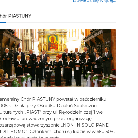
Dowiedz się więcej…
hór PIASTUNY
ameralny Chór PIASTUNY powstał w październiku
005 r. Działa przy Ośrodku Działań Społeczno-
ulturalnych „PIAST” przy ul. Rękodzielniczej 1 we
rocławiu, prowadzonym przez organizację
ozarządową stowarzyszenie „NON IN SOLO PANE
IDIT HOMO”. Członkami chóru są ludzie w wieku 50+,
tórych łączy pasja śpiewania…