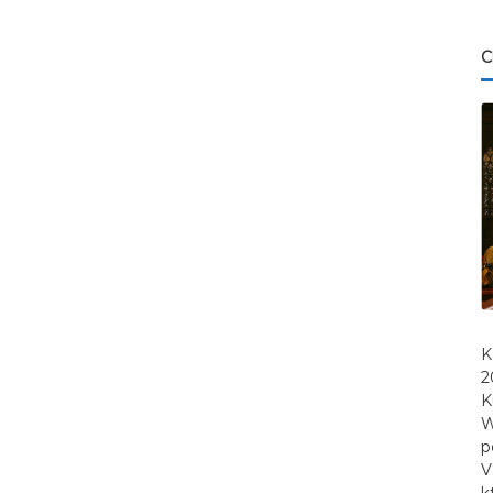
C
K
2
K
W
p
V
k