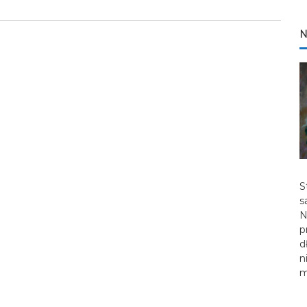
N
S
s
N
p
d
n
m