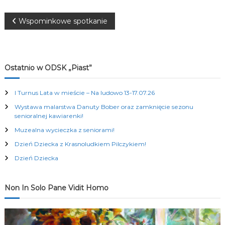
K
u
N
Wspominkowe spotkanie
l
t
a
u
r
a
w
Ostatnio w ODSK „Piast”
l
n
i
y
I Turnus Lata w mieście – Na ludowo 13-17.07.26
c
h
Wystawa malarstwa Danuty Bober oraz zamknięcie sezonu
g
senioralnej kawiarenki!
Muzealna wycieczka z seniorami!
a
Dzień Dziecka z Krasnoludkiem Pilczykiem!
c
Dzień Dziecka
j
Non In Solo Pane Vidit Homo
a