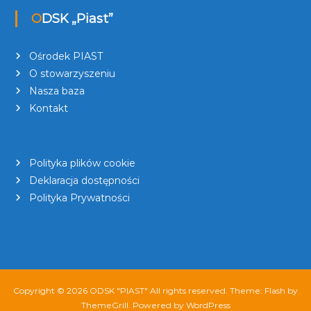
ODSK „Piast”
Ośrodek PIAST
O stowarzyszeniu
Nasza baza
Kontakt
Polityka plików cookie
Deklaracja dostępności
Polityka Prywatności
Copyright © 2026
ODSK "PIAST"
All rights reserved. Theme:
Flash
by
ThemeGrill. Powered by
WordPress