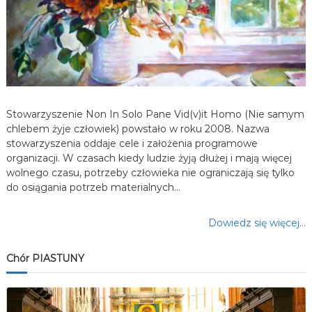
w
p
i
s
Stowarzyszenie Non In Solo Pane Vid(v)it Homo (Nie samym
u
chlebem żyje człowiek) powstało w roku 2008. Nazwa
stowarzyszenia oddaje cele i założenia programowe
organizacji. W czasach kiedy ludzie żyją dłużej i mają więcej
wolnego czasu, potrzeby człowieka nie ograniczają się tylko
do osiągania potrzeb materialnych…
Dowiedz się więcej…
Chór PIASTUNY