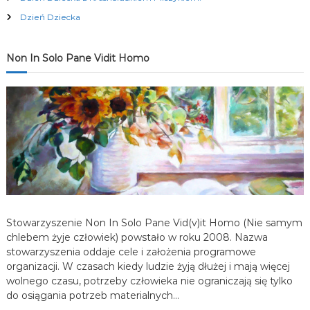
c
Dzień Dziecka
j
Non In Solo Pane Vidit Homo
a
w
p
i
s
Stowarzyszenie Non In Solo Pane Vid(v)it Homo (Nie samym
u
chlebem żyje człowiek) powstało w roku 2008. Nazwa
stowarzyszenia oddaje cele i założenia programowe
organizacji. W czasach kiedy ludzie żyją dłużej i mają więcej
wolnego czasu, potrzeby człowieka nie ograniczają się tylko
do osiągania potrzeb materialnych…