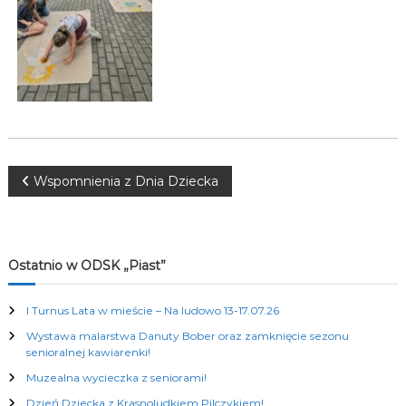
K
u
l
t
u
r
a
l
n
y
c
N
Wspomnienia z Dnia Dziecka
h
a
w
Ostatnio w ODSK „Piast”
i
I Turnus Lata w mieście – Na ludowo 13-17.07.26
Wystawa malarstwa Danuty Bober oraz zamknięcie sezonu
g
senioralnej kawiarenki!
Muzealna wycieczka z seniorami!
a
Dzień Dziecka z Krasnoludkiem Pilczykiem!