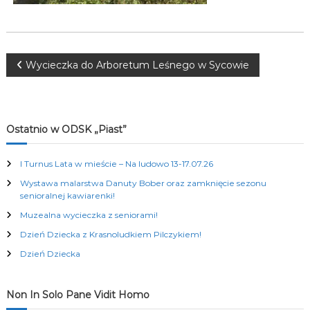
K
u
l
t
u
N
Wycieczka do Arboretum Leśnego w Sycowie
r
a
a
l
n
y
w
Ostatnio w ODSK „Piast”
c
h
i
I Turnus Lata w mieście – Na ludowo 13-17.07.26
Wystawa malarstwa Danuty Bober oraz zamknięcie sezonu
g
senioralnej kawiarenki!
Muzealna wycieczka z seniorami!
a
Dzień Dziecka z Krasnoludkiem Pilczykiem!
c
Dzień Dziecka
j
Non In Solo Pane Vidit Homo