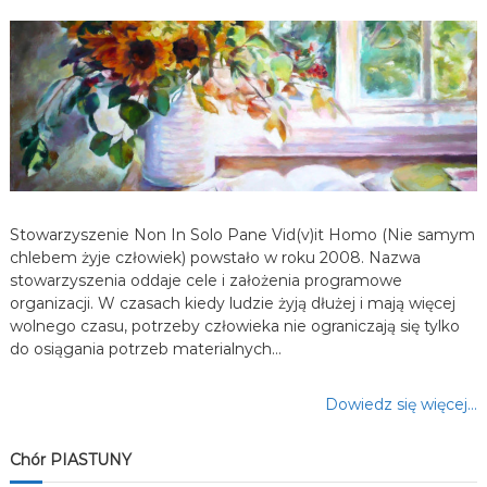
a
w
p
i
s
Stowarzyszenie Non In Solo Pane Vid(v)it Homo (Nie samym
u
chlebem żyje człowiek) powstało w roku 2008. Nazwa
stowarzyszenia oddaje cele i założenia programowe
organizacji. W czasach kiedy ludzie żyją dłużej i mają więcej
wolnego czasu, potrzeby człowieka nie ograniczają się tylko
do osiągania potrzeb materialnych…
Dowiedz się więcej…
Chór PIASTUNY