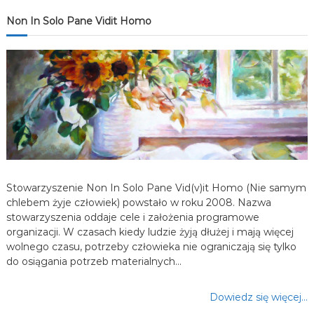
j
Non In Solo Pane Vidit Homo
a
w
p
i
s
Stowarzyszenie Non In Solo Pane Vid(v)it Homo (Nie samym
u
chlebem żyje człowiek) powstało w roku 2008. Nazwa
stowarzyszenia oddaje cele i założenia programowe
organizacji. W czasach kiedy ludzie żyją dłużej i mają więcej
wolnego czasu, potrzeby człowieka nie ograniczają się tylko
do osiągania potrzeb materialnych…
Dowiedz się więcej…