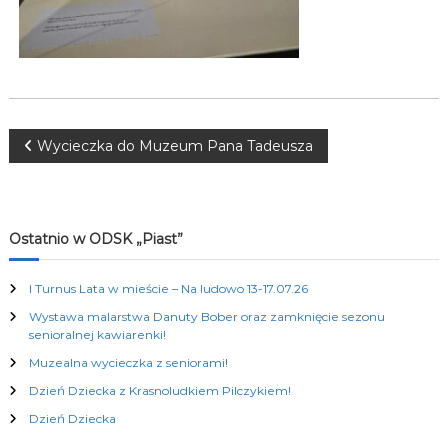
K
u
l
t
u
r
a
l
N
Wycieczka do Muzeum Pana Tadeusza
n
y
a
c
h
w
Ostatnio w ODSK „Piast”
i
I Turnus Lata w mieście – Na ludowo 13-17.07.26
Wystawa malarstwa Danuty Bober oraz zamknięcie sezonu
g
senioralnej kawiarenki!
Muzealna wycieczka z seniorami!
a
Dzień Dziecka z Krasnoludkiem Pilczykiem!
c
Dzień Dziecka