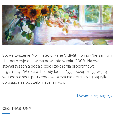
a
w
p
i
s
Stowarzyszenie Non In Solo Pane Vid(v)it Homo (Nie samym
u
chlebem żyje człowiek) powstało w roku 2008. Nazwa
stowarzyszenia oddaje cele i założenia programowe
organizacji. W czasach kiedy ludzie żyją dłużej i mają więcej
wolnego czasu, potrzeby człowieka nie ograniczają się tylko
do osiągania potrzeb materialnych…
Dowiedz się więcej…
Chór PIASTUNY