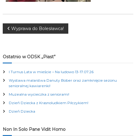
K
u
l
t
u
N
Wyprawa do Bolesławca!
r
a
a
l
n
y
w
Ostatnio w ODSK „Piast”
c
h
i
I Turnus Lata w mieście – Na ludowo 13-17.07.26
Wystawa malarstwa Danuty Bober oraz zamknięcie sezonu
g
senioralnej kawiarenki!
Muzealna wycieczka z seniorami!
a
Dzień Dziecka z Krasnoludkiem Pilczykiem!
c
Dzień Dziecka
j
Non In Solo Pane Vidit Homo