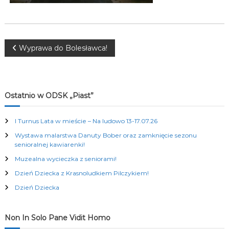
K
u
l
t
u
N
Wyprawa do Bolesławca!
r
a
a
l
n
y
w
Ostatnio w ODSK „Piast”
c
h
i
I Turnus Lata w mieście – Na ludowo 13-17.07.26
Wystawa malarstwa Danuty Bober oraz zamknięcie sezonu
g
senioralnej kawiarenki!
Muzealna wycieczka z seniorami!
a
Dzień Dziecka z Krasnoludkiem Pilczykiem!
c
Dzień Dziecka
j
Non In Solo Pane Vidit Homo