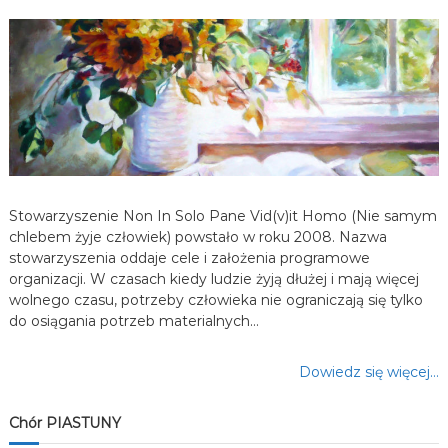
a
w
p
i
s
Stowarzyszenie Non In Solo Pane Vid(v)it Homo (Nie samym
u
chlebem żyje człowiek) powstało w roku 2008. Nazwa
stowarzyszenia oddaje cele i założenia programowe
organizacji. W czasach kiedy ludzie żyją dłużej i mają więcej
wolnego czasu, potrzeby człowieka nie ograniczają się tylko
do osiągania potrzeb materialnych…
Dowiedz się więcej…
Chór PIASTUNY