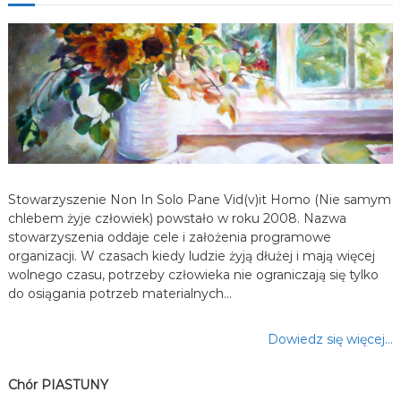
a
w
p
i
s
u
Stowarzyszenie Non In Solo Pane Vid(v)it Homo (Nie samym
chlebem żyje człowiek) powstało w roku 2008. Nazwa
stowarzyszenia oddaje cele i założenia programowe
organizacji. W czasach kiedy ludzie żyją dłużej i mają więcej
wolnego czasu, potrzeby człowieka nie ograniczają się tylko
do osiągania potrzeb materialnych…
Dowiedz się więcej…
Chór PIASTUNY