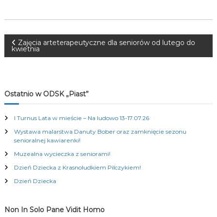
K
u
l
t
N
u
Zajęcia arteterapeutyczne dla seniorów od lutego do
kwietnia
r
a
a
l
n
w
y
Ostatnio w ODSK „Piast”
c
h
i
I Turnus Lata w mieście – Na ludowo 13-17.07.26
g
Wystawa malarstwa Danuty Bober oraz zamknięcie sezonu
senioralnej kawiarenki!
a
Muzealna wycieczka z seniorami!
Dzień Dziecka z Krasnoludkiem Pilczykiem!
c
Dzień Dziecka
j
Non In Solo Pane Vidit Homo