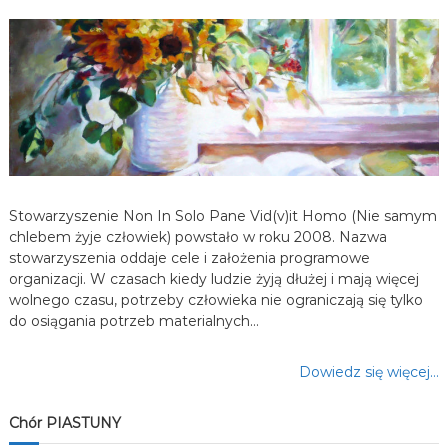
a
w
p
i
s
Stowarzyszenie Non In Solo Pane Vid(v)it Homo (Nie samym
u
chlebem żyje człowiek) powstało w roku 2008. Nazwa
stowarzyszenia oddaje cele i założenia programowe
organizacji. W czasach kiedy ludzie żyją dłużej i mają więcej
wolnego czasu, potrzeby człowieka nie ograniczają się tylko
do osiągania potrzeb materialnych…
Dowiedz się więcej…
Chór PIASTUNY