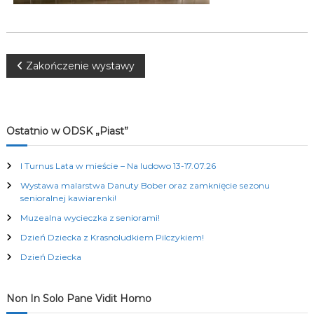
K
u
l
t
u
N
Zakończenie wystawy
r
a
a
l
n
y
w
Ostatnio w ODSK „Piast”
c
h
i
I Turnus Lata w mieście – Na ludowo 13-17.07.26
Wystawa malarstwa Danuty Bober oraz zamknięcie sezonu
g
senioralnej kawiarenki!
Muzealna wycieczka z seniorami!
a
Dzień Dziecka z Krasnoludkiem Pilczykiem!
c
Dzień Dziecka
j
Non In Solo Pane Vidit Homo