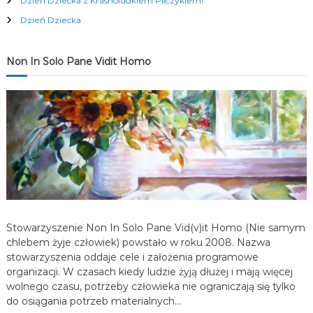
Dzień Dziecka z Krasnoludkiem Pilczykiem!
Dzień Dziecka
a
w
Non In Solo Pane Vidit Homo
p
i
s
u
Stowarzyszenie Non In Solo Pane Vid(v)it Homo (Nie samym
chlebem żyje człowiek) powstało w roku 2008. Nazwa
stowarzyszenia oddaje cele i założenia programowe
organizacji. W czasach kiedy ludzie żyją dłużej i mają więcej
wolnego czasu, potrzeby człowieka nie ograniczają się tylko
do osiągania potrzeb materialnych…