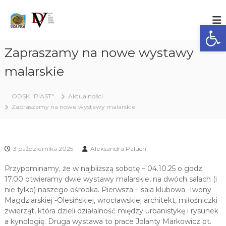
S
k
O
O
ś
Ot
i
D
r
p
S
o
t
Zapraszamy na nowe wystawy
K
d
o
e
"
c
malarskie
k
P
o
D
I
z
n
ODSK "PIAST"
i
Aktualności
t
A
a
Zapraszamy na nowe wystawy malarskie
e
S
ł
n
T
a
t
ń
"
S
3 października 2025
Aleksandra Paluch
p
o
Przypominamy, że w najbliższą sobotę – 04.10.25 o godz.
ł
e
17.00 otwieramy dwie wystawy malarskie, na dwóch salach (i
c
nie tylko) naszego ośrodka. Pierwsza – sala klubowa -Iwony
z
Magdziarskiej -Olesińskiej, wrocławskiej architekt, miłośniczki
n
zwierząt, która dzieli działalność między urbanistykę i rysunek
o
a kynologię. Druga wystawa to prace Jolanty Markowicz pt.
-