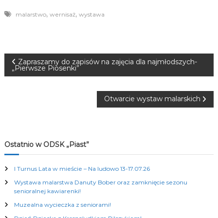
,
,
malarstwo
wernisaż
wystawa
N
Zapraszamy do zapisów na zajęcia dla najmłodszych-
„Pierwsze Piosenki”
a
Otwarcie wystaw malarskich
w
i
Ostatnio w ODSK „Piast”
g
a
I Turnus Lata w mieście – Na ludowo 13-17.07.26
Wystawa malarstwa Danuty Bober oraz zamknięcie sezonu
c
senioralnej kawiarenki!
Muzealna wycieczka z seniorami!
j