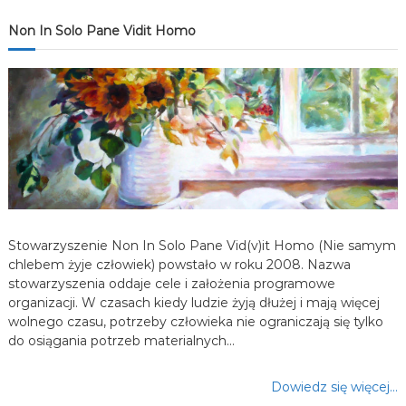
j
Non In Solo Pane Vidit Homo
a
w
p
i
s
Stowarzyszenie Non In Solo Pane Vid(v)it Homo (Nie samym
u
chlebem żyje człowiek) powstało w roku 2008. Nazwa
stowarzyszenia oddaje cele i założenia programowe
organizacji. W czasach kiedy ludzie żyją dłużej i mają więcej
wolnego czasu, potrzeby człowieka nie ograniczają się tylko
do osiągania potrzeb materialnych…
Dowiedz się więcej…