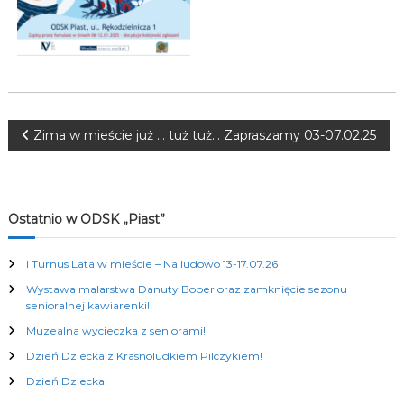
K
u
l
t
u
r
a
l
N
Zima w mieście już … tuż tuż… Zapraszamy 03-07.02.25
n
y
a
c
h
w
Ostatnio w ODSK „Piast”
i
I Turnus Lata w mieście – Na ludowo 13-17.07.26
Wystawa malarstwa Danuty Bober oraz zamknięcie sezonu
g
senioralnej kawiarenki!
Muzealna wycieczka z seniorami!
a
Dzień Dziecka z Krasnoludkiem Pilczykiem!
c
Dzień Dziecka