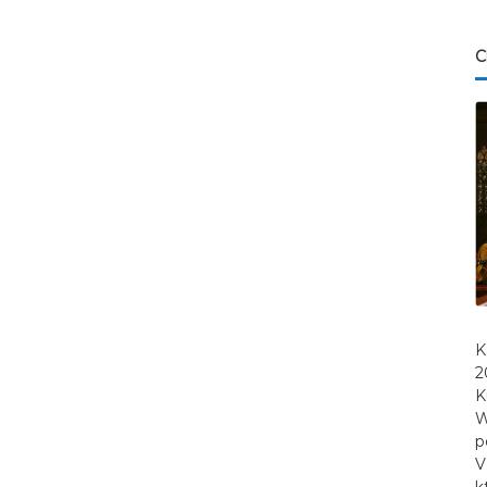
C
K
2
K
W
p
V
k