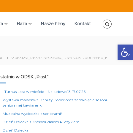
ta
Baza
Nasze filmy
Kontakt
Ot
a
630831231_1283599817295474_1265760391200055680_n
statnio w ODSK „Piast”
I Turnus Lata w mieście – Na ludowo 13-17.07.26
Wystawa malarstwa Danuty Bober oraz zamknięcie sezonu
senioralnej kawiarenki!
Muzealna wycieczka z seniorami!
Dzień Dziecka z Krasnoludkiem Pilczykiem!
Dzień Dziecka