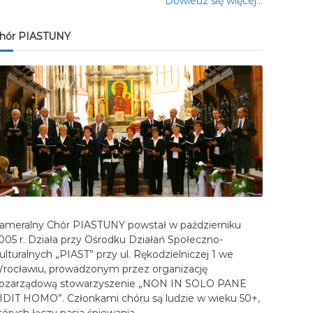
Dowiedz się więcej…
hór PIASTUNY
ameralny Chór PIASTUNY powstał w październiku
005 r. Działa przy Ośrodku Działań Społeczno-
ulturalnych „PIAST” przy ul. Rękodzielniczej 1 we
rocławiu, prowadzonym przez organizację
ozarządową stowarzyszenie „NON IN SOLO PANE
IDIT HOMO”. Członkami chóru są ludzie w wieku 50+,
tórych łączy pasja śpiewania…