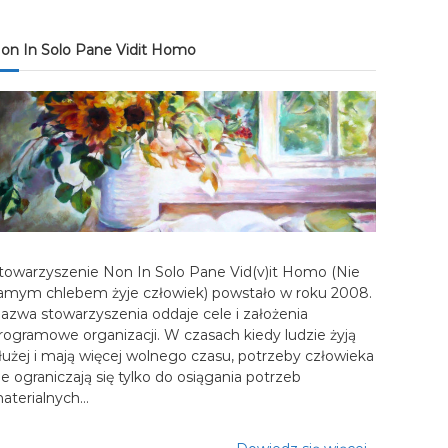
on In Solo Pane Vidit Homo
towarzyszenie Non In Solo Pane Vid(v)it Homo (Nie
amym chlebem żyje człowiek) powstało w roku 2008.
azwa stowarzyszenia oddaje cele i założenia
rogramowe organizacji. W czasach kiedy ludzie żyją
łużej i mają więcej wolnego czasu, potrzeby człowieka
ie ograniczają się tylko do osiągania potrzeb
aterialnych…