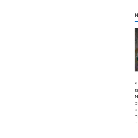
N
S
s
N
p
d
n
m