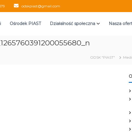
579
odskpiast@gmail.com
i
Ośrodek PIAST
Działalność społeczna
Nasza ofer
_1265760391200055680_n
ODSK "PIAST"
Medi
O