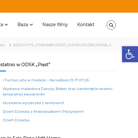
ta
Baza
Nasze filmy
Kontakt
dia
625200775_1276956681293121_1247281219238236066_n
Ot
statnio w ODSK „Piast”
I Turnus Lata w mieście – Na ludowo 13-17.07.26
Wystawa malarstwa Danuty Bober oraz zamknięcie sezonu
senioralnej kawiarenki!
Muzealna wycieczka z seniorami!
Dzień Dziecka z Krasnoludkiem Pilczykiem!
Dzień Dziecka