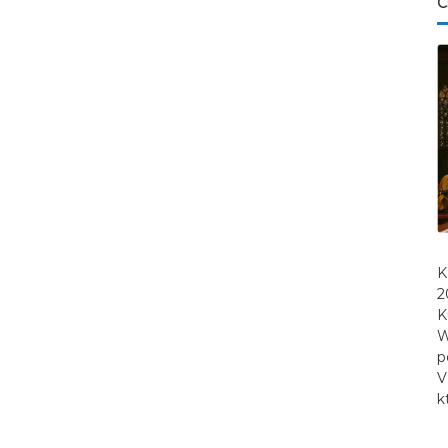
C
K
2
K
W
p
V
k