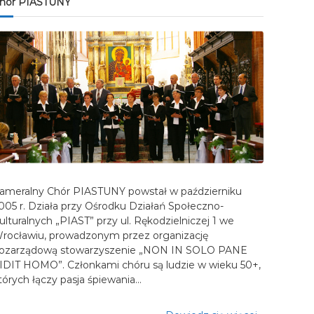
hór PIASTUNY
ameralny Chór PIASTUNY powstał w październiku
005 r. Działa przy Ośrodku Działań Społeczno-
ulturalnych „PIAST” przy ul. Rękodzielniczej 1 we
rocławiu, prowadzonym przez organizację
ozarządową stowarzyszenie „NON IN SOLO PANE
IDIT HOMO”. Członkami chóru są ludzie w wieku 50+,
tórych łączy pasja śpiewania…