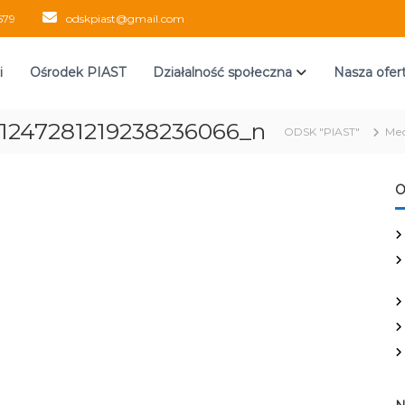
579
odskpiast@gmail.com
i
Ośrodek PIAST
Działalność społeczna
Nasza ofer
_1247281219238236066_n
ODSK "PIAST"
Me
O