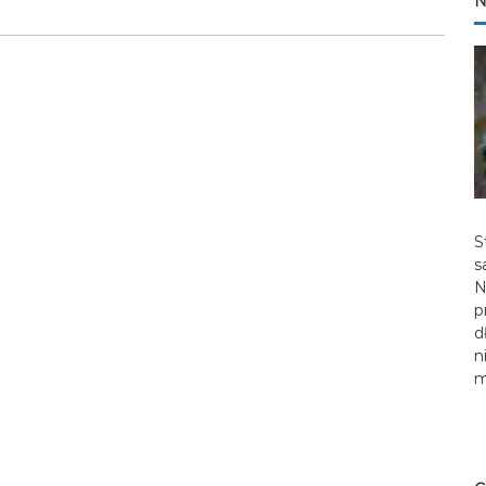
N
S
s
N
p
d
n
m