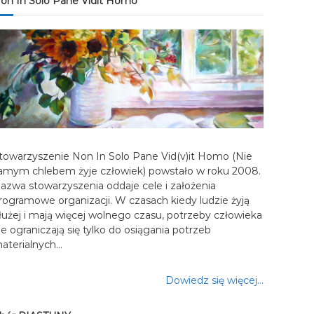
on In Solo Pane Vidit Homo
towarzyszenie Non In Solo Pane Vid(v)it Homo (Nie
amym chlebem żyje człowiek) powstało w roku 2008.
azwa stowarzyszenia oddaje cele i założenia
rogramowe organizacji. W czasach kiedy ludzie żyją
łużej i mają więcej wolnego czasu, potrzeby człowieka
ie ograniczają się tylko do osiągania potrzeb
aterialnych…
Dowiedz się więcej…