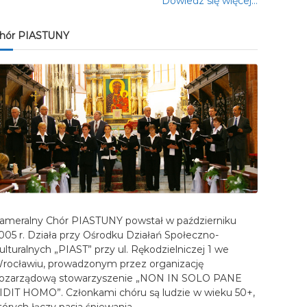
Dowiedz się więcej…
hór PIASTUNY
ameralny Chór PIASTUNY powstał w październiku
005 r. Działa przy Ośrodku Działań Społeczno-
ulturalnych „PIAST” przy ul. Rękodzielniczej 1 we
rocławiu, prowadzonym przez organizację
ozarządową stowarzyszenie „NON IN SOLO PANE
IDIT HOMO”. Członkami chóru są ludzie w wieku 50+,
tórych łączy pasja śpiewania…