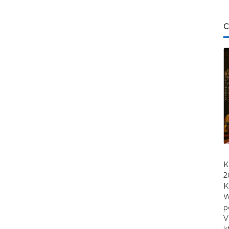
C
K
2
K
W
p
V
k