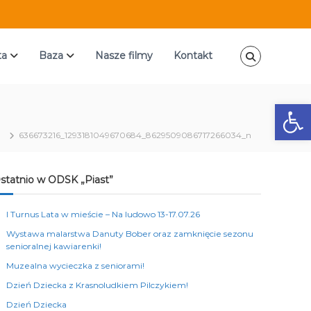
ta
Baza
Nasze filmy
Kontakt
Ot
636673216_1293181049670684_8629509086717266034_n
statnio w ODSK „Piast”
I Turnus Lata w mieście – Na ludowo 13-17.07.26
Wystawa malarstwa Danuty Bober oraz zamknięcie sezonu
senioralnej kawiarenki!
Muzealna wycieczka z seniorami!
Dzień Dziecka z Krasnoludkiem Pilczykiem!
Dzień Dziecka