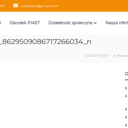
579
odskpiast@gmail.com
i
Ośrodek PIAST
Działalność społeczna
Nasza ofer
4_8629509086717266034_n
ODSK "PIAST"
Media
O