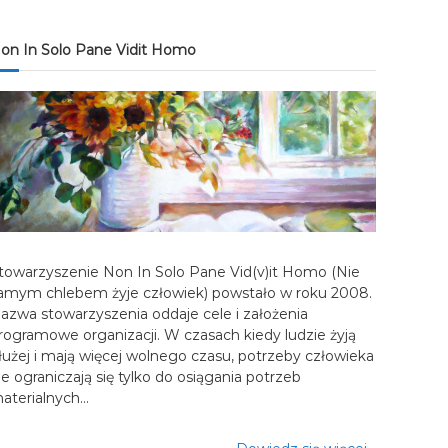
on In Solo Pane Vidit Homo
towarzyszenie Non In Solo Pane Vid(v)it Homo (Nie
amym chlebem żyje człowiek) powstało w roku 2008.
azwa stowarzyszenia oddaje cele i założenia
rogramowe organizacji. W czasach kiedy ludzie żyją
łużej i mają więcej wolnego czasu, potrzeby człowieka
ie ograniczają się tylko do osiągania potrzeb
aterialnych…