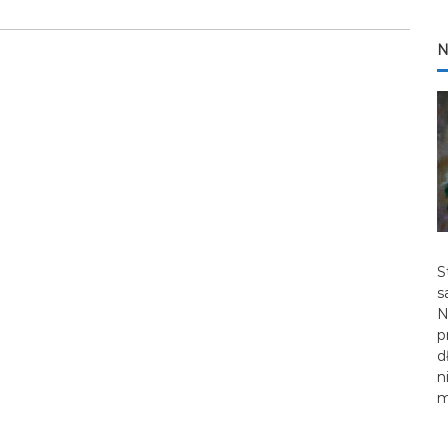
N
S
s
N
p
d
n
m