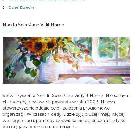
c
Dzień Dziecka
j
Non In Solo Pane Vidit Homo
a
w
p
i
s
Stowarzyszenie Non In Solo Pane Vid(v)it Homo (Nie samym
u
chlebem żyje człowiek) powstało w roku 2008. Nazwa
stowarzyszenia oddaje cele i założenia programowe
organizacji. W czasach kiedy ludzie żyją dłużej i mają więcej
wolnego czasu, potrzeby człowieka nie ograniczają się tylko
do osiągania potrzeb materialnych…