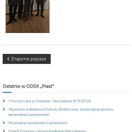
K
u
l
t
u
r
a
l
n
y
c
N
Znajome pejzaże
h
a
w
Ostatnio w ODSK „Piast”
i
I Turnus Lata w mieście – Na ludowo 13-17.07.26
Wystawa malarstwa Danuty Bober oraz zamknięcie sezonu
g
senioralnej kawiarenki!
Muzealna wycieczka z seniorami!
a
Dzień Dziecka z Krasnoludkiem Pilczykiem!