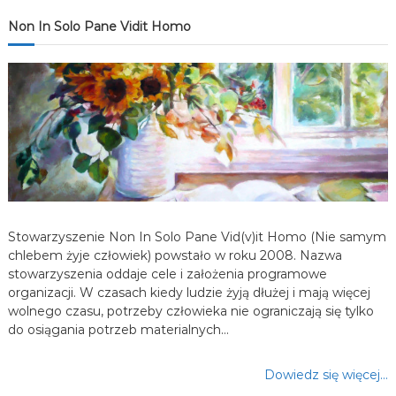
j
Non In Solo Pane Vidit Homo
a
w
p
i
s
Stowarzyszenie Non In Solo Pane Vid(v)it Homo (Nie samym
u
chlebem żyje człowiek) powstało w roku 2008. Nazwa
stowarzyszenia oddaje cele i założenia programowe
organizacji. W czasach kiedy ludzie żyją dłużej i mają więcej
wolnego czasu, potrzeby człowieka nie ograniczają się tylko
do osiągania potrzeb materialnych…
Dowiedz się więcej…