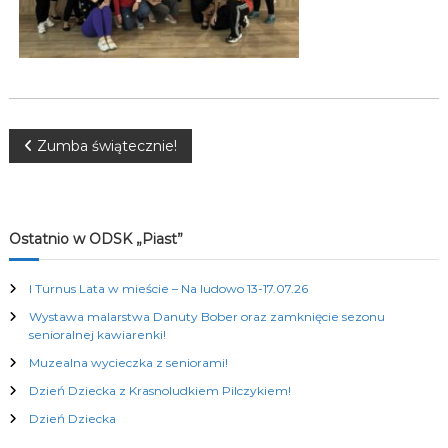
K
u
l
t
u
r
a
l
N
Zumba świątecznie!
n
y
a
c
h
w
Ostatnio w ODSK „Piast”
i
I Turnus Lata w mieście – Na ludowo 13-17.07.26
Wystawa malarstwa Danuty Bober oraz zamknięcie sezonu
g
senioralnej kawiarenki!
Muzealna wycieczka z seniorami!
a
Dzień Dziecka z Krasnoludkiem Pilczykiem!
c
Dzień Dziecka