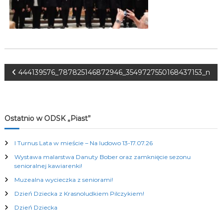
K
u
l
t
u
r
a
l
N
444139576_787825146872946_3549727550168437153_n
n
y
a
c
h
w
Ostatnio w ODSK „Piast”
i
I Turnus Lata w mieście – Na ludowo 13-17.07.26
Wystawa malarstwa Danuty Bober oraz zamknięcie sezonu
g
senioralnej kawiarenki!
Muzealna wycieczka z seniorami!
a
Dzień Dziecka z Krasnoludkiem Pilczykiem!
c
Dzień Dziecka