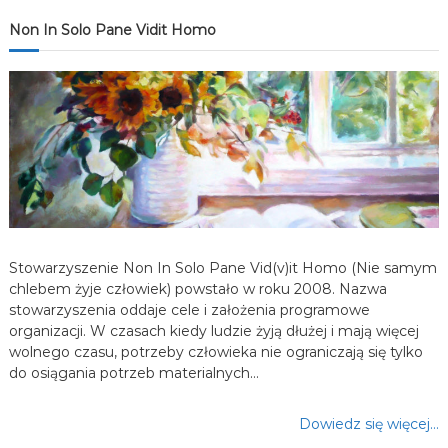
j
Non In Solo Pane Vidit Homo
a
w
p
i
s
Stowarzyszenie Non In Solo Pane Vid(v)it Homo (Nie samym
u
chlebem żyje człowiek) powstało w roku 2008. Nazwa
stowarzyszenia oddaje cele i założenia programowe
organizacji. W czasach kiedy ludzie żyją dłużej i mają więcej
wolnego czasu, potrzeby człowieka nie ograniczają się tylko
do osiągania potrzeb materialnych…
Dowiedz się więcej…