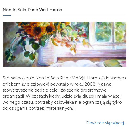
j
Non In Solo Pane Vidit Homo
a
w
p
i
s
Stowarzyszenie Non In Solo Pane Vid(v)it Homo (Nie samym
u
chlebem żyje człowiek) powstało w roku 2008. Nazwa
stowarzyszenia oddaje cele i założenia programowe
organizacji. W czasach kiedy ludzie żyją dłużej i mają więcej
wolnego czasu, potrzeby człowieka nie ograniczają się tylko
do osiągania potrzeb materialnych…
Dowiedz się więcej…