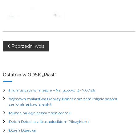
K
u
l
t
u
r
a
l
N
Poprzedni wpis
n
y
a
c
h
w
Ostatnio w ODSK „Piast”
i
I Turnus Lata w mieście – Na ludowo 13-17.07.26
Wystawa malarstwa Danuty Bober oraz zamknięcie sezonu
g
senioralnej kawiarenki!
Muzealna wycieczka z seniorami!
a
Dzień Dziecka z Krasnoludkiem Pilczykiem!
c
Dzień Dziecka