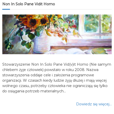
j
Non In Solo Pane Vidit Homo
a
w
p
i
s
Stowarzyszenie Non In Solo Pane Vid(v)it Homo (Nie samym
chlebem żyje człowiek) powstało w roku 2008. Nazwa
u
stowarzyszenia oddaje cele i założenia programowe
organizacji. W czasach kiedy ludzie żyją dłużej i mają więcej
wolnego czasu, potrzeby człowieka nie ograniczają się tylko
do osiągania potrzeb materialnych…
Dowiedz się więcej…