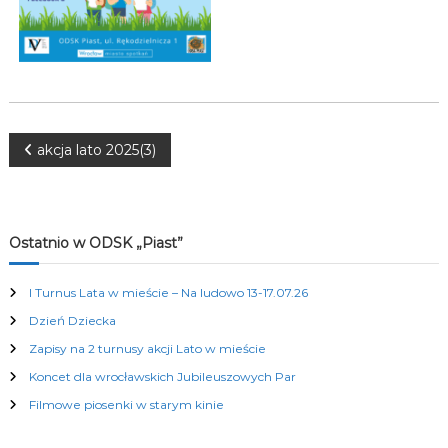
K
u
l
t
u
r
a
l
N
akcja lato 2025(3)
n
y
a
c
h
w
Ostatnio w ODSK „Piast”
i
I Turnus Lata w mieście – Na ludowo 13-17.07.26
Dzień Dziecka
g
Zapisy na 2 turnusy akcji Lato w mieście
a
Koncet dla wrocławskich Jubileuszowych Par
Filmowe piosenki w starym kinie
c