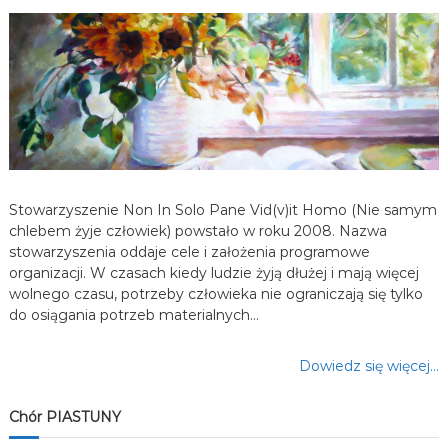
a
w
p
i
s
Stowarzyszenie Non In Solo Pane Vid(v)it Homo (Nie samym
u
chlebem żyje człowiek) powstało w roku 2008. Nazwa
stowarzyszenia oddaje cele i założenia programowe
organizacji. W czasach kiedy ludzie żyją dłużej i mają więcej
wolnego czasu, potrzeby człowieka nie ograniczają się tylko
do osiągania potrzeb materialnych…
Dowiedz się więcej…
Chór PIASTUNY