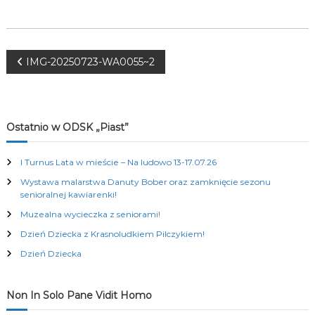
K
u
l
t
N
u
IMG-20250723-WA0055~2
r
a
a
l
n
w
y
Ostatnio w ODSK „Piast”
c
h
i
I Turnus Lata w mieście – Na ludowo 13-17.07.26
Wystawa malarstwa Danuty Bober oraz zamknięcie sezonu
g
senioralnej kawiarenki!
Muzealna wycieczka z seniorami!
a
Dzień Dziecka z Krasnoludkiem Pilczykiem!
c
Dzień Dziecka
j
Non In Solo Pane Vidit Homo