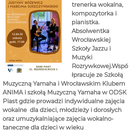
trenerka wokalna,
K
u
kompozytorka i
l
t
pianistka.
u
Absolwentka
r
a
Wrocławskiej
l
n
Szkoły Jazzu i
y
Muzyki
c
h
Rozrywkowej.Wspó
łpracuje ze Szkołą
Muzyczną Yamaha i Wrocławskim Klubem
ANIMA i szkołą Muzyczną Yamaha w ODSK
Piast gdzie prowadzi indywidualne zajęcia
wokalne dla dzieci, młodzieży i dorosłych
oraz umuzykalniające zajęcia wokalno-
taneczne dla dzieci w wieku