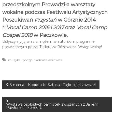
przedszkolnym.Prowadziła warsztaty
wokalne podczas Festiwalu Artystycznych
Poszukiwań
Przystań
w Górznie 2014
r.;
Vocal Camp 2016 i 2017
oraz
Vocal Camp
Gospel 2018
w Paczkowie.
Usłyszymy ją wraz z mężem w autorskim programie
poświęconym poezji Tadeusza Różewicza. Wstęp wolny!
,
,
muzyka
poezja
Tadeusz Różewicz
N
8 marca – Kobieta to Sztuka i Piękno jak zawsze!
a
Wystawa osobistych pamiątek związanych z Janem
w
Pawłem II i koncert.