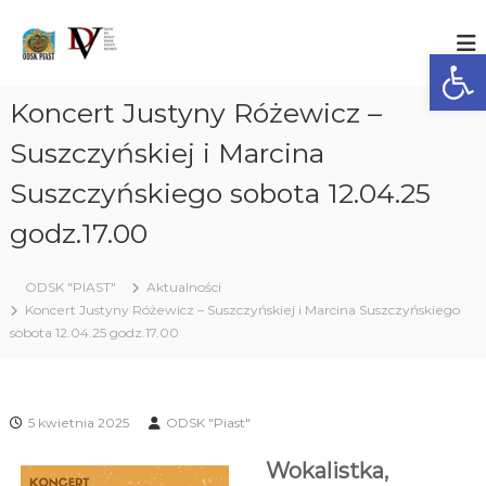
S
k
O
O
ś
Ot
i
D
r
p
S
o
t
Koncert Justyny Różewicz –
K
d
o
e
"
c
Suszczyńskiej i Marcina
k
P
o
D
Suszczyńskiego sobota 12.04.25
I
z
n
i
t
A
godz.17.00
a
e
S
ł
n
T
a
t
ń
ODSK "PIAST"
Aktualności
"
S
Koncert Justyny Różewicz – Suszczyńskiej i Marcina Suszczyńskiego
p
sobota 12.04.25 godz.17.00
o
ł
e
c
z
5 kwietnia 2025
ODSK "Piast"
n
o
Wokalistka,
-