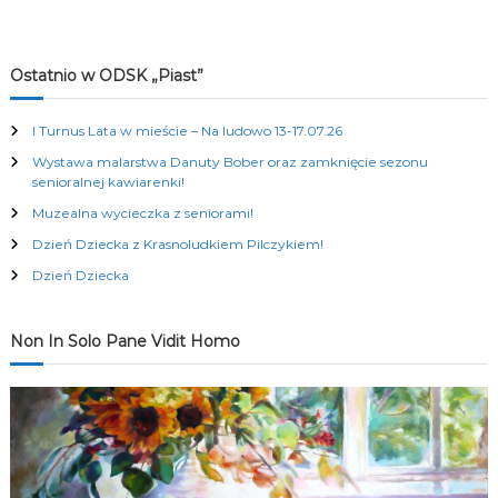
i
g
Ostatnio w ODSK „Piast”
a
I Turnus Lata w mieście – Na ludowo 13-17.07.26
Wystawa malarstwa Danuty Bober oraz zamknięcie sezonu
c
senioralnej kawiarenki!
Muzealna wycieczka z seniorami!
j
Dzień Dziecka z Krasnoludkiem Pilczykiem!
a
Dzień Dziecka
w
Non In Solo Pane Vidit Homo
p
i
s