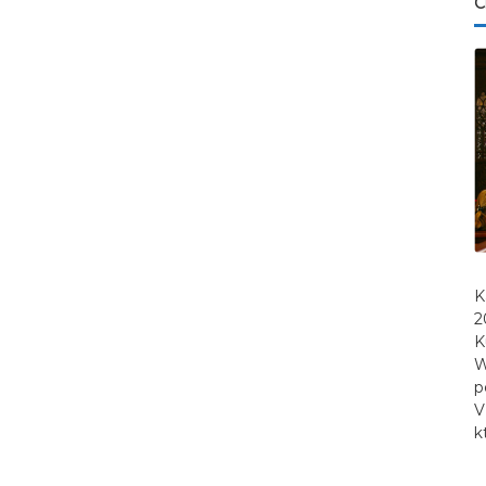
C
K
2
K
W
p
V
k