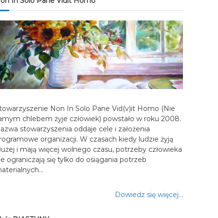
on In Solo Pane Vidit Homo
towarzyszenie Non In Solo Pane Vid(v)it Homo (Nie
amym chlebem żyje człowiek) powstało w roku 2008.
azwa stowarzyszenia oddaje cele i założenia
rogramowe organizacji. W czasach kiedy ludzie żyją
łużej i mają więcej wolnego czasu, potrzeby człowieka
ie ograniczają się tylko do osiągania potrzeb
aterialnych…
Dowiedz się więcej…