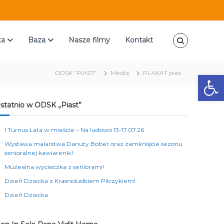
ta
Baza
Nasze filmy
Kontakt
ODSK "PIAST"
Media
PLAKAT pies
Ot
statnio w ODSK „Piast”
I Turnus Lata w mieście – Na ludowo 13-17.07.26
Wystawa malarstwa Danuty Bober oraz zamknięcie sezonu
senioralnej kawiarenki!
Muzealna wycieczka z seniorami!
Dzień Dziecka z Krasnoludkiem Pilczykiem!
Dzień Dziecka