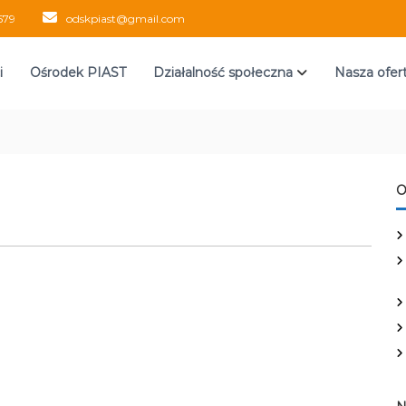
579
odskpiast@gmail.com
i
Ośrodek PIAST
Działalność społeczna
Nasza ofer
O