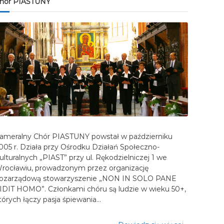
hór PIASTUNY
ameralny Chór PIASTUNY powstał w październiku
005 r. Działa przy Ośrodku Działań Społeczno-
ulturalnych „PIAST” przy ul. Rękodzielniczej 1 we
rocławiu, prowadzonym przez organizację
ozarządową stowarzyszenie „NON IN SOLO PANE
IDIT HOMO”. Członkami chóru są ludzie w wieku 50+,
tórych łączy pasja śpiewania…