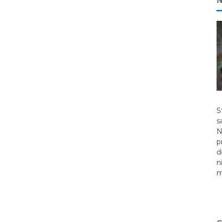
N
S
s
N
p
d
n
m