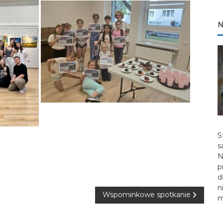
N
S
s
N
p
d
n
Wspominkowe spotkanie
m