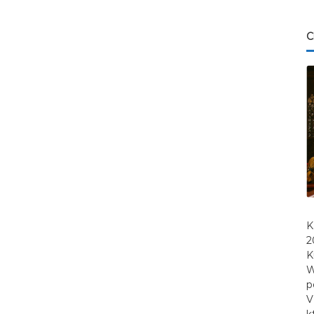
C
K
2
K
W
p
V
k