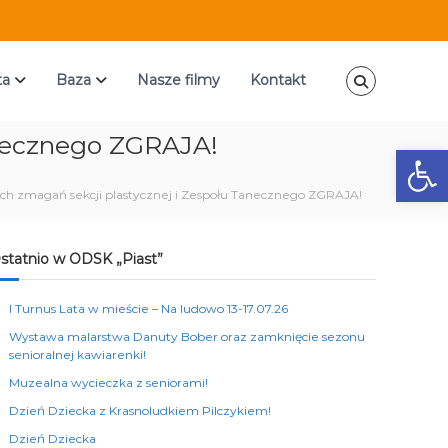
ta
Baza
Nasze filmy
Kontakt
anecznego ZGRAJA!
Ot
ch zmagań sekcji plastycznej i Zespołu Tanecznego ZGRAJA!
statnio w ODSK „Piast”
I Turnus Lata w mieście – Na ludowo 13-17.07.26
Wystawa malarstwa Danuty Bober oraz zamknięcie sezonu
senioralnej kawiarenki!
Muzealna wycieczka z seniorami!
Dzień Dziecka z Krasnoludkiem Pilczykiem!
Dzień Dziecka