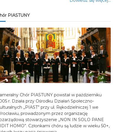
Dowiedz się więcej…
hór PIASTUNY
ameralny Chór PIASTUNY powstał w październiku
005 r. Działa przy Ośrodku Działań Społeczno-
ulturalnych „PIAST” przy ul. Rękodzielniczej 1 we
rocławiu, prowadzonym przez organizację
ozarządową stowarzyszenie „NON IN SOLO PANE
IDIT HOMO”. Członkami chóru są ludzie w wieku 50+,
tórych łączy pasja śpiewania…