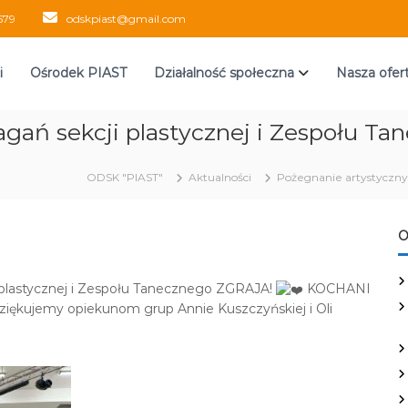
579
odskpiast@gmail.com
i
Ośrodek PIAST
Działalność społeczna
Nasza ofer
gań sekcji plastycznej i Zespołu T
ODSK "PIAST"
Aktualności
Pożegnanie artystyczny
O
 plastycznej i Zespołu Tanecznego ZGRAJA!
KOCHANI
ziękujemy opiekunom grup Annie Kuszczyńskiej i Oli