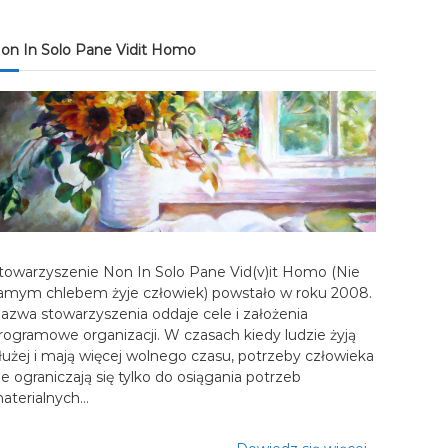
on In Solo Pane Vidit Homo
towarzyszenie Non In Solo Pane Vid(v)it Homo (Nie
amym chlebem żyje człowiek) powstało w roku 2008.
azwa stowarzyszenia oddaje cele i założenia
rogramowe organizacji. W czasach kiedy ludzie żyją
łużej i mają więcej wolnego czasu, potrzeby człowieka
ie ograniczają się tylko do osiągania potrzeb
aterialnych…