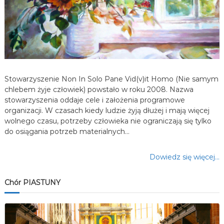
i
s
u
Stowarzyszenie Non In Solo Pane Vid(v)it Homo (Nie samym
chlebem żyje człowiek) powstało w roku 2008. Nazwa
stowarzyszenia oddaje cele i założenia programowe
organizacji. W czasach kiedy ludzie żyją dłużej i mają więcej
wolnego czasu, potrzeby człowieka nie ograniczają się tylko
do osiągania potrzeb materialnych…
Dowiedz się więcej…
Chór PIASTUNY