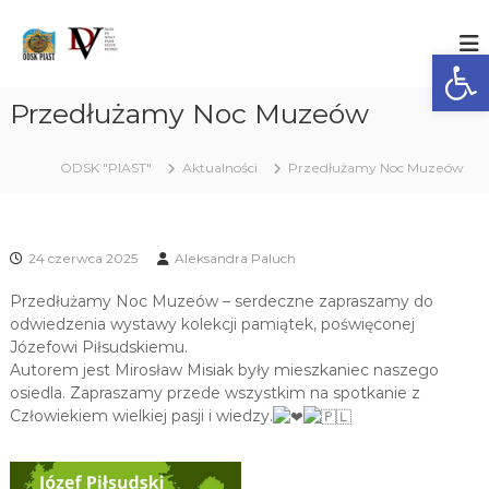
S
k
O
O
ś
Ot
i
D
r
p
S
o
t
Przedłużamy Noc Muzeów
K
d
o
e
"
c
k
P
ODSK "PIAST"
Aktualności
Przedłużamy Noc Muzeów
o
D
I
z
n
i
t
A
a
e
S
ł
24 czerwca 2025
Aleksandra Paluch
n
T
a
t
ń
"
Przedłużamy Noc Muzeów – serdeczne zapraszamy do
S
odwiedzenia wystawy kolekcji pamiątek, poświęconej
p
Józefowi Piłsudskiemu.
o
ł
Autorem jest Mirosław Misiak były mieszkaniec naszego
e
osiedla. Zapraszamy przede wszystkim na spotkanie z
c
Człowiekiem wielkiej pasji i wiedzy.
z
n
o
-