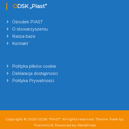
ODSK „Piast”
Ośrodek PIAST
O stowarzyszeniu
Nasza baza
Kontakt
Polityka plików cookie
Deklaracja dostępności
Polityka Prywatności
Copyright © 2026
ODSK "PIAST"
All rights reserved. Theme:
Flash
by
ThemeGrill. Powered by
WordPress