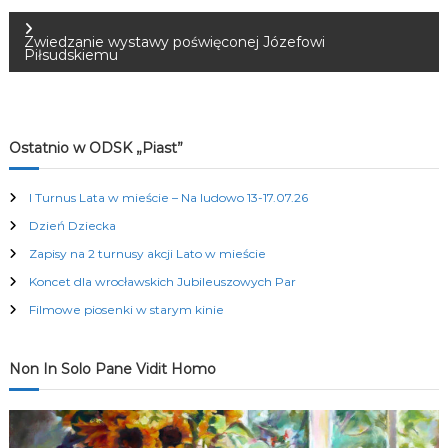
a
Zwiedzanie wystawy poświęconej Józefowi
w
Piłsudskiemu
i
g
Ostatnio w ODSK „Piast”
a
I Turnus Lata w mieście – Na ludowo 13-17.07.26
Dzień Dziecka
c
Zapisy na 2 turnusy akcji Lato w mieście
j
Koncet dla wrocławskich Jubileuszowych Par
Filmowe piosenki w starym kinie
a
w
Non In Solo Pane Vidit Homo
p