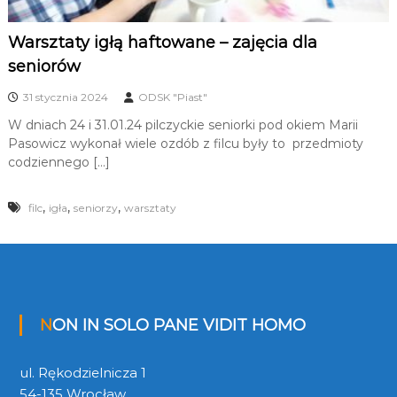
K
u
Warsztaty igłą haftowane – zajęcia dla
l
t
seniorów
u
r
31 stycznia 2024
ODSK "Piast"
a
l
W dniach 24 i 31.01.24 pilczyckie seniorki pod okiem Marii
n
Pasowicz wykonał wiele ozdób z filcu były to przedmioty
y
codziennego […]
c
h
,
,
,
filc
igła
seniorzy
warsztaty
NON IN SOLO PANE VIDIT HOMO
ul. Rękodzielnicza 1
54-135 Wrocław