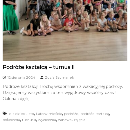
Podróże kształcą – turnus II
12 sierpnia 2024
Zuzia Szymanek
Podróże kształcą! Trochę wspomnień z wakacyjnej podróży.
Dziękujemy wszystkim za ten wyjątkowy wspólny czas!!!
Galeria zdjęć;
,
,
,
,
,
dla dzieci
lato
Lato w mieście
podróże
podróże kształcą
,
,
,
,
półkolonia
turnus II
wycieczka
zabawa
zajęcia