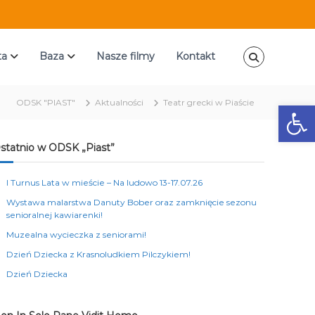
ta
Baza
Nasze filmy
Kontakt
ODSK "PIAST"
Aktualności
Teatr grecki w Piaście
Ot
statnio w ODSK „Piast”
I Turnus Lata w mieście – Na ludowo 13-17.07.26
Wystawa malarstwa Danuty Bober oraz zamknięcie sezonu
senioralnej kawiarenki!
Muzealna wycieczka z seniorami!
Dzień Dziecka z Krasnoludkiem Pilczykiem!
Dzień Dziecka