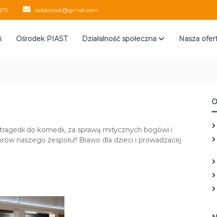
579
odskpiast@gmail.com
i
Ośrodek PIAST
Działalność społeczna
Nasza ofer
O
tragedii do komedii, za sprawą mitycznych bogówi i
rów naszego zespołu!! Brawo dla dzieci i prowadzacej