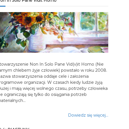
on In Solo Pane Vidit Homo
towarzyszenie Non In Solo Pane Vid(v)it Homo (Nie
amym chlebem żyje człowiek) powstało w roku 2008.
azwa stowarzyszenia oddaje cele i założenia
rogramowe organizacji. W czasach kiedy ludzie żyją
łużej i mają więcej wolnego czasu, potrzeby człowieka
ie ograniczają się tylko do osiągania potrzeb
aterialnych…
Dowiedz się więcej…