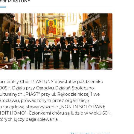
hór PIASTUNY
ameralny Chór PIASTUNY powstał w październiku
005 r. Działa przy Ośrodku Działań Społeczno-
ulturalnych „PIAST” przy ul. Rękodzielniczej 1 we
rocławiu, prowadzonym przez organizację
ozarządową stowarzyszenie „NON IN SOLO PANE
IDIT HOMO”. Członkami chóru są ludzie w wieku 50+,
tórych łączy pasja śpiewania…