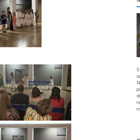
N
S
s
N
p
d
n
m