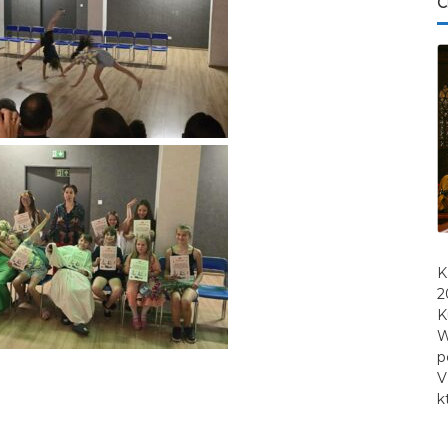
C
K
2
K
W
p
V
k