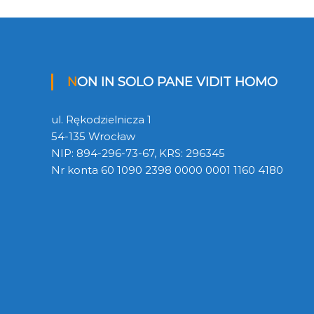
w
i
NON IN SOLO PANE VIDIT HOMO
g
a
ul. Rękodzielnicza 1
54-135 Wrocław
c
NIP: 894-296-73-67, KRS: 296345
Nr konta 60 1090 2398 0000 0001 1160 4180
j
a
w
p
i