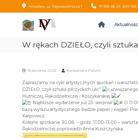
S
Wrocław, ul. Rękodzielnicza 1
71 353 68 23, 604 163 
k
O
i
O
p
D
ś
Aktualnośc
t
r
S
o
o
K
c
d
W rękach DZIEŁO, czyli sztuka 
"
o
e
P
n
k
I
t
D
A
e
z
16 sierpnia 2025
Aleksandra Paluch
n
S
i
t
a
T
Zapraszamy na cykl artystycznych spotkań i warszta
ł
"
DZIEŁO, czyli sztuka pilczyckich ulic”
związanego 
a
Hutniczej, Rękodzielniczej i Koszykarskiej
ń
Najbliższe wydarzenie już 23. sierpnia!
O 11:00
S
bazą wyrazu artystycznego będzie papier i węgiel. P
p
Karpowicz.
o
Kolejne spotkanie 30.08. – godz. 11.00-13.00 – warszt
ł
Rękodzielniczej poprowadzi Anna Kuszczyńska.
e