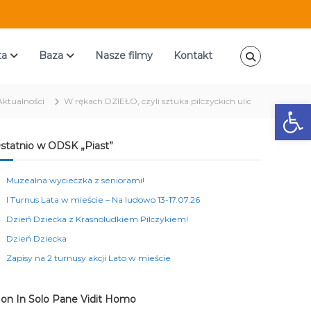
ta
Baza
Nasze filmy
Kontakt
Aktualności
W rękach DZIEŁO, czyli sztuka pilczyckich ulic
Ot
statnio w ODSK „Piast”
Muzealna wycieczka z seniorami!
I Turnus Lata w mieście – Na ludowo 13-17.07.26
Dzień Dziecka z Krasnoludkiem Pilczykiem!
Dzień Dziecka
Zapisy na 2 turnusy akcji Lato w mieście
on In Solo Pane Vidit Homo