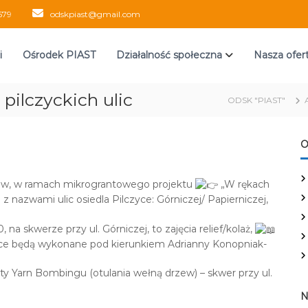
579
odskpiast@gmail.com
i
Ośrodek PIAST
Działalność społeczna
Nasza ofer
pilczyckich ulic
ODSK "PIAST"
O
tów, w ramach mikrograntowego projektu
„W rękach
z nazwami ulic osiedla Pilczyce: Górniczej/ Papierniczej,
, na skwerze przy ul. Górniczej, to zajęcia relief/kolaż,
race będą wykonane pod kierunkiem Adrianny Konopniak-
aty Yarn Bombingu (otulania wełną drzew) – skwer przy ul.
N