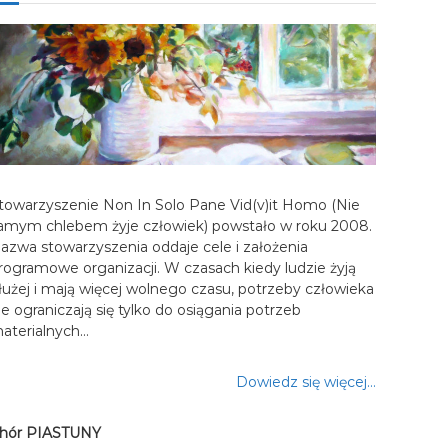
towarzyszenie Non In Solo Pane Vid(v)it Homo (Nie
amym chlebem żyje człowiek) powstało w roku 2008.
azwa stowarzyszenia oddaje cele i założenia
rogramowe organizacji. W czasach kiedy ludzie żyją
łużej i mają więcej wolnego czasu, potrzeby człowieka
ie ograniczają się tylko do osiągania potrzeb
aterialnych…
Dowiedz się więcej…
hór PIASTUNY