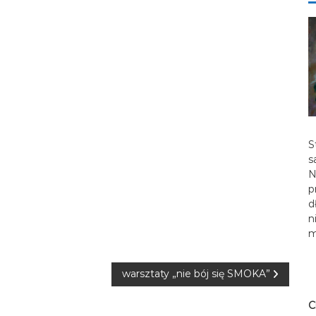
S
s
N
p
d
n
m
warsztaty „nie bój się SMOKA”
C