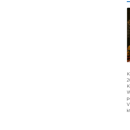
K
2
K
W
p
V
k