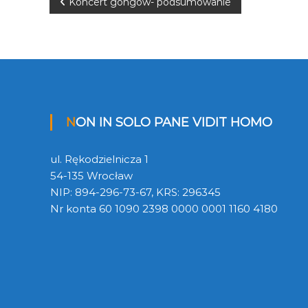
N
Koncert gongów- podsumowanie
a
w
i
NON IN SOLO PANE VIDIT HOMO
g
a
ul. Rękodzielnicza 1
54-135 Wrocław
c
NIP: 894-296-73-67, KRS: 296345
Nr konta 60 1090 2398 0000 0001 1160 4180
j
a
w