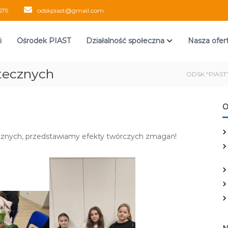
579
odskpiast@gmail.com
i
Ośrodek PIAST
Działalność społeczna
Nasza ofer
tecznych
ODSK "PIAST
O
tecznych, przedstawiamy efekty twórczych zmagań!