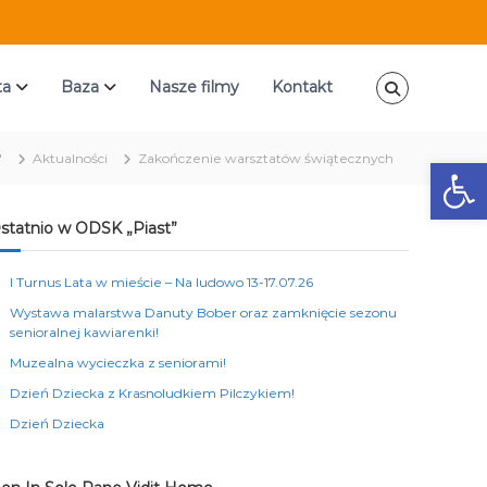
ta
Baza
Nasze filmy
Kontakt
"
Aktualności
Zakończenie warsztatów świątecznych
Ot
statnio w ODSK „Piast”
I Turnus Lata w mieście – Na ludowo 13-17.07.26
Wystawa malarstwa Danuty Bober oraz zamknięcie sezonu
senioralnej kawiarenki!
Muzealna wycieczka z seniorami!
Dzień Dziecka z Krasnoludkiem Pilczykiem!
Dzień Dziecka