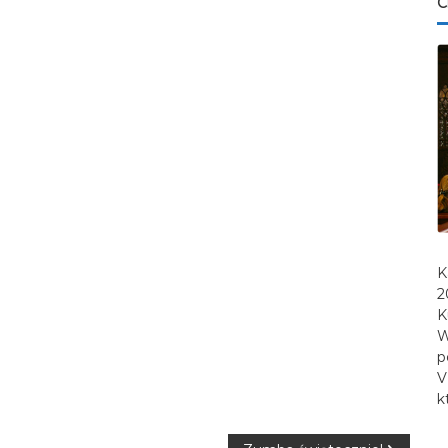
C
K
2
K
W
p
V
k