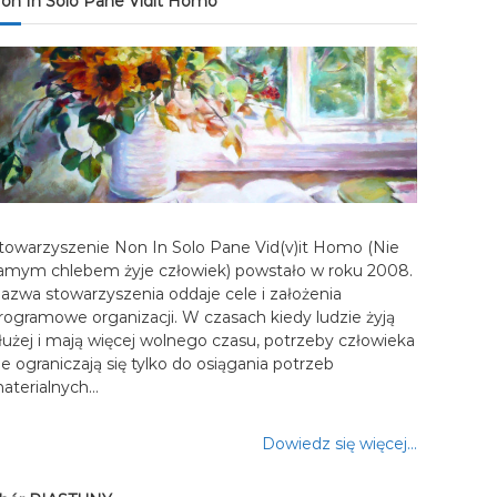
on In Solo Pane Vidit Homo
towarzyszenie Non In Solo Pane Vid(v)it Homo (Nie
amym chlebem żyje człowiek) powstało w roku 2008.
azwa stowarzyszenia oddaje cele i założenia
rogramowe organizacji. W czasach kiedy ludzie żyją
łużej i mają więcej wolnego czasu, potrzeby człowieka
ie ograniczają się tylko do osiągania potrzeb
aterialnych…
Dowiedz się więcej…