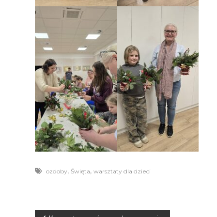
,
,
ozdoby
Święta
warsztaty dla dzieci