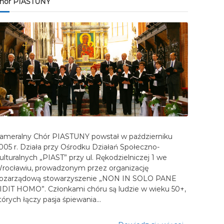
hór PIASTUNY
ameralny Chór PIASTUNY powstał w październiku
005 r. Działa przy Ośrodku Działań Społeczno-
ulturalnych „PIAST” przy ul. Rękodzielniczej 1 we
rocławiu, prowadzonym przez organizację
ozarządową stowarzyszenie „NON IN SOLO PANE
IDIT HOMO”. Członkami chóru są ludzie w wieku 50+,
tórych łączy pasja śpiewania…