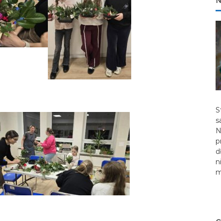
N
S
s
N
p
d
n
m