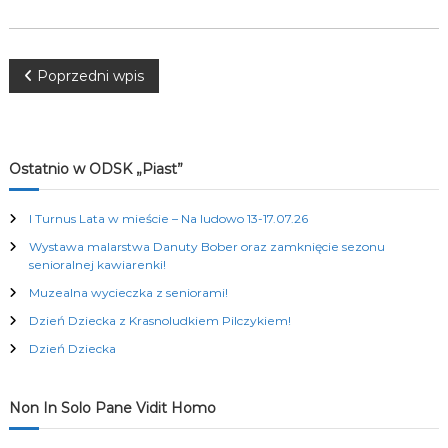
K
u
l
t
N
Poprzedni wpis
u
r
a
a
l
n
w
Ostatnio w ODSK „Piast”
y
c
i
h
I Turnus Lata w mieście – Na ludowo 13-17.07.26
Wystawa malarstwa Danuty Bober oraz zamknięcie sezonu
g
senioralnej kawiarenki!
Muzealna wycieczka z seniorami!
a
Dzień Dziecka z Krasnoludkiem Pilczykiem!
c
Dzień Dziecka
j
Non In Solo Pane Vidit Homo
a