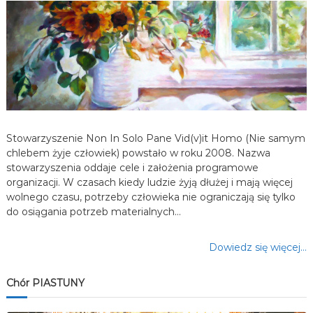
w
p
i
s
Stowarzyszenie Non In Solo Pane Vid(v)it Homo (Nie samym
u
chlebem żyje człowiek) powstało w roku 2008. Nazwa
stowarzyszenia oddaje cele i założenia programowe
organizacji. W czasach kiedy ludzie żyją dłużej i mają więcej
wolnego czasu, potrzeby człowieka nie ograniczają się tylko
do osiągania potrzeb materialnych…
Dowiedz się więcej…
Chór PIASTUNY