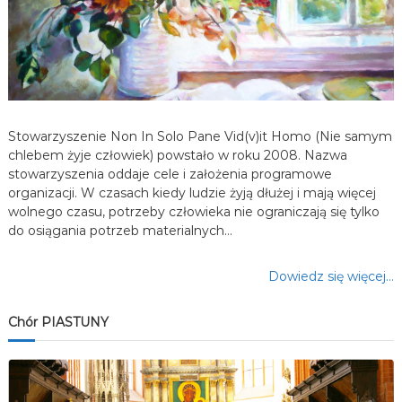
p
i
s
Stowarzyszenie Non In Solo Pane Vid(v)it Homo (Nie samym
u
chlebem żyje człowiek) powstało w roku 2008. Nazwa
stowarzyszenia oddaje cele i założenia programowe
organizacji. W czasach kiedy ludzie żyją dłużej i mają więcej
wolnego czasu, potrzeby człowieka nie ograniczają się tylko
do osiągania potrzeb materialnych…
Dowiedz się więcej…
Chór PIASTUNY