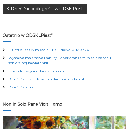
K
N
Dzień Niepodległości w ODSK Piast
u
l
t
a
u
r
w
a
Ostatnio w ODSK „Piast”
l
n
i
I Turnus Lata w mieście – Na ludowo 13-17.07.26
y
c
Wystawa malarstwa Danuty Bober oraz zamknięcie sezonu
g
h
senioralnej kawiarenki!
Muzealna wycieczka z seniorami!
a
Dzień Dziecka z Krasnoludkiem Pilczykiem!
c
Dzień Dziecka
j
Non In Solo Pane Vidit Homo
a
w