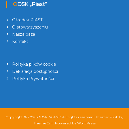
ODSK „Piast”
Ośrodek PIAST
O stowarzyszeniu
Nasza baza
Kontakt
Polityka plików cookie
Deklaracja dostępności
Polityka Prywatności
Copyright © 2026
ODSK "PIAST"
All rights reserved. Theme:
Flash
by
ThemeGrill. Powered by
WordPress