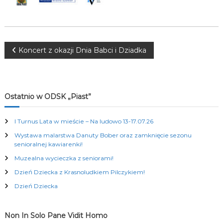
K
u
l
t
u
N
Koncert z okazji Dnia Babci i Dziadka
r
a
l
a
n
y
w
Ostatnio w ODSK „Piast”
c
h
i
I Turnus Lata w mieście – Na ludowo 13-17.07.26
Wystawa malarstwa Danuty Bober oraz zamknięcie sezonu
g
senioralnej kawiarenki!
Muzealna wycieczka z seniorami!
a
Dzień Dziecka z Krasnoludkiem Pilczykiem!
c
Dzień Dziecka
j
Non In Solo Pane Vidit Homo