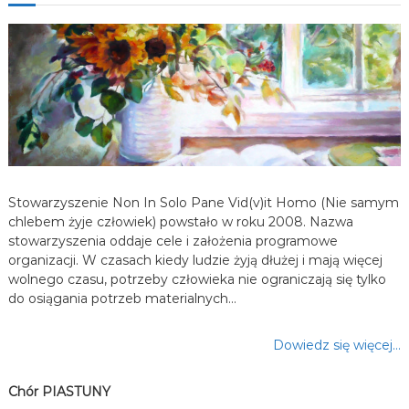
a
w
p
i
s
Stowarzyszenie Non In Solo Pane Vid(v)it Homo (Nie samym
u
chlebem żyje człowiek) powstało w roku 2008. Nazwa
stowarzyszenia oddaje cele i założenia programowe
organizacji. W czasach kiedy ludzie żyją dłużej i mają więcej
wolnego czasu, potrzeby człowieka nie ograniczają się tylko
do osiągania potrzeb materialnych…
Dowiedz się więcej…
Chór PIASTUNY