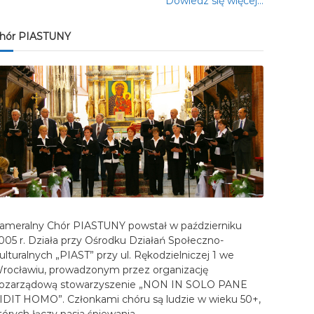
Dowiedz się więcej…
hór PIASTUNY
ameralny Chór PIASTUNY powstał w październiku
005 r. Działa przy Ośrodku Działań Społeczno-
ulturalnych „PIAST” przy ul. Rękodzielniczej 1 we
rocławiu, prowadzonym przez organizację
ozarządową stowarzyszenie „NON IN SOLO PANE
IDIT HOMO”. Członkami chóru są ludzie w wieku 50+,
tórych łączy pasja śpiewania…