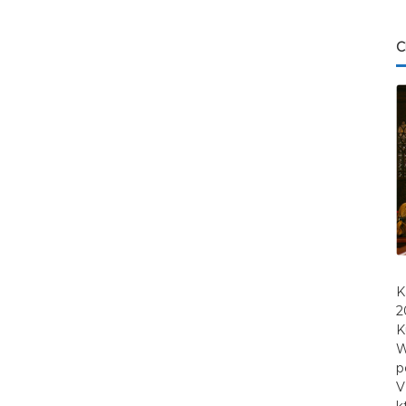
C
K
2
K
W
p
V
k