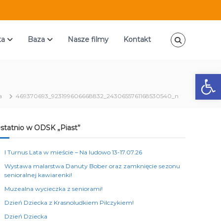
ta
Baza
Nasze filmy
Kontakt
Ot
a
469370693_923199606668832_2430655761168530540_n
statnio w ODSK „Piast”
I Turnus Lata w mieście – Na ludowo 13-17.07.26
Wystawa malarstwa Danuty Bober oraz zamknięcie sezonu
senioralnej kawiarenki!
Muzealna wycieczka z seniorami!
Dzień Dziecka z Krasnoludkiem Pilczykiem!
Dzień Dziecka