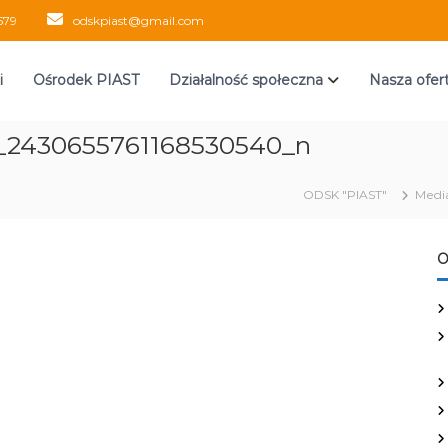
579
odskpiast@gmail.com
i
Ośrodek PIAST
Działalność społeczna
Nasza ofer
_2430655761168530540_n
ODSK "PIAST"
Medi
O