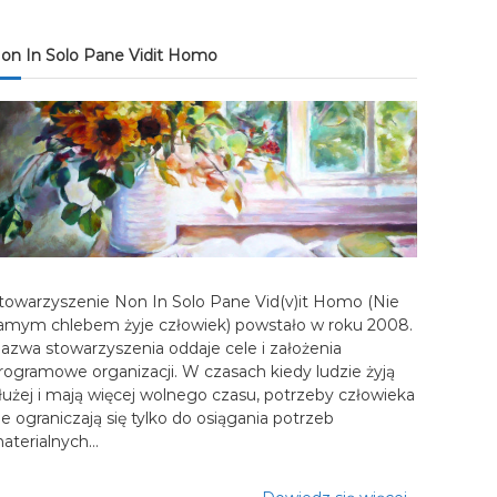
on In Solo Pane Vidit Homo
towarzyszenie Non In Solo Pane Vid(v)it Homo (Nie
amym chlebem żyje człowiek) powstało w roku 2008.
azwa stowarzyszenia oddaje cele i założenia
rogramowe organizacji. W czasach kiedy ludzie żyją
łużej i mają więcej wolnego czasu, potrzeby człowieka
ie ograniczają się tylko do osiągania potrzeb
aterialnych…