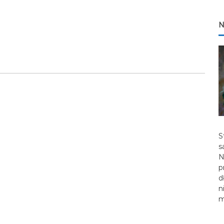
N
S
s
N
p
d
n
m