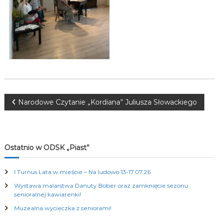
K
u
l
t
u
r
a
l
n
y
c
N
Narodowe Czytanie „Kordiana” Juliusza Słowackiego
h
a
w
Ostatnio w ODSK „Piast”
i
I Turnus Lata w mieście – Na ludowo 13-17.07.26
Wystawa malarstwa Danuty Bober oraz zamknięcie sezonu
g
senioralnej kawiarenki!
Muzealna wycieczka z seniorami!
a