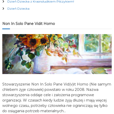
Dzień Dziecka z Krasnoludkiem Pilczykiem!
c
Dzień Dziecka
j
Non In Solo Pane Vidit Homo
a
w
p
i
s
Stowarzyszenie Non In Solo Pane Vid(v)it Homo (Nie samym
u
chlebem żyje człowiek) powstało w roku 2008. Nazwa
stowarzyszenia oddaje cele i założenia programowe
organizacji. W czasach kiedy ludzie żyją dłużej i mają więcej
wolnego czasu, potrzeby człowieka nie ograniczają się tylko
do osiągania potrzeb materialnych…