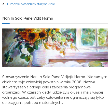
Filmowe piosenki w starym kinie
c
j
Non In Solo Pane Vidit Homo
a
w
p
i
s
Stowarzyszenie Non In Solo Pane Vid(v)it Homo (Nie samym
chlebem żyje człowiek) powstało w roku 2008. Nazwa
u
stowarzyszenia oddaje cele i założenia programowe
organizacji. W czasach kiedy ludzie żyją dłużej i mają więcej
wolnego czasu, potrzeby człowieka nie ograniczają się tylko
do osiągania potrzeb materialnych…