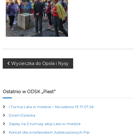
K
u
l
t
u
r
a
l
n
y
c
N
Wycieczka do Opola i Nysy
h
a
w
Ostatnio w ODSK „Piast”
i
I Turnus Lata w mieście – Na ludowo 13-17.07.26
Dzień Dziecka
g
Zapisy na 2 turnusy akcji Lato w mieście
a
Koncet dla wrocławskich Jubileuszowych Par