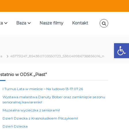
ta
Baza
Nasze filmy
Kontakt
Ot
ia
457751247_854380703550723_538049986738856016_n
statnio w ODSK „Piast”
I Turnus Lata w mieście – Na ludowo 13-17.07.26
Wystawa malarstwa Danuty Bober oraz zamknięcie sezonu
senioralnej kawiarenki!
Muzealna wycieczka z seniorami!
Dzień Dziecka z Krasnoludkiem Pilczykiem!
Dzień Dziecka