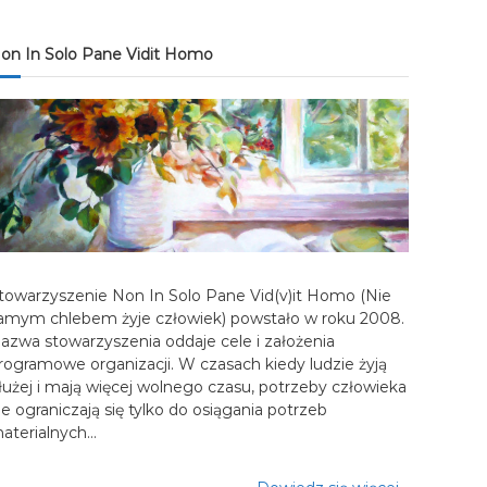
on In Solo Pane Vidit Homo
towarzyszenie Non In Solo Pane Vid(v)it Homo (Nie
amym chlebem żyje człowiek) powstało w roku 2008.
azwa stowarzyszenia oddaje cele i założenia
rogramowe organizacji. W czasach kiedy ludzie żyją
łużej i mają więcej wolnego czasu, potrzeby człowieka
ie ograniczają się tylko do osiągania potrzeb
aterialnych…