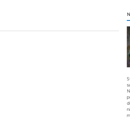
N
S
s
N
p
d
n
m