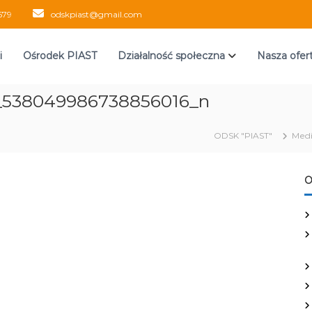
579
odskpiast@gmail.com
i
Ośrodek PIAST
Działalność społeczna
Nasza ofer
_538049986738856016_n
ODSK "PIAST"
Med
O