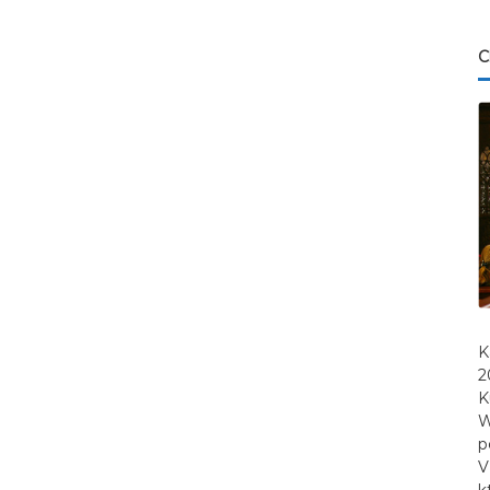
C
K
2
K
W
p
V
k