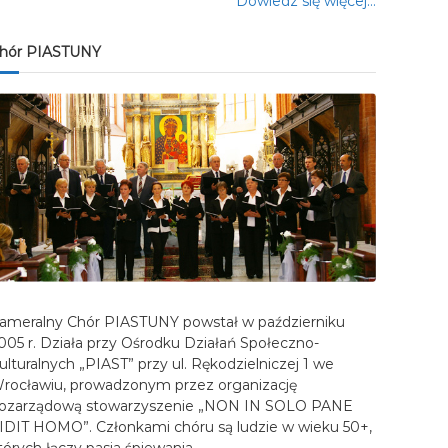
Dowiedz się więcej…
hór PIASTUNY
ameralny Chór PIASTUNY powstał w październiku
005 r. Działa przy Ośrodku Działań Społeczno-
ulturalnych „PIAST” przy ul. Rękodzielniczej 1 we
rocławiu, prowadzonym przez organizację
ozarządową stowarzyszenie „NON IN SOLO PANE
IDIT HOMO”. Członkami chóru są ludzie w wieku 50+,
tórych łączy pasja śpiewania…